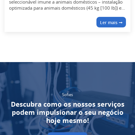
seleccionável imune a animais domésticos – instalação
optimizada para animais domésticos (45 kg [100 lb]) e
aplicações que não se destinam a animais de estimação
Compensação térmica dinâmica –...
Ler mais
Sofies
Descubra como os nossos serviços
podem impulsionar o seu negócio
hoje mesmo!