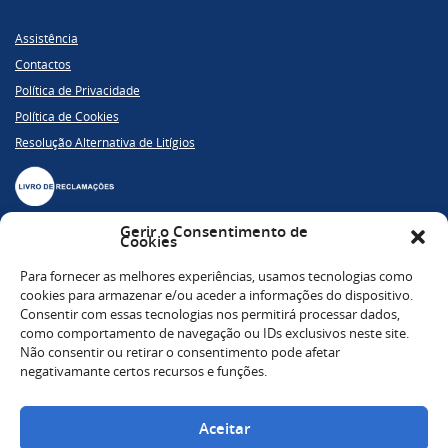
Assistência
Contactos
Política de Privacidade
Política de Cookies
Resolução Alternativa de Litígios
Gerir o Consentimento de
Cookies
234 914 890
Para fornecer as melhores experiências, usamos tecnologias como
(Chamada para Rede Fixa Nacional)
cookies para armazenar e/ou aceder a informações do dispositivo.
Consentir com essas tecnologias nos permitirá processar dados,
geral@sofies.pt
como comportamento de navegação ou IDs exclusivos neste site.
Google Maps
Não consentir ou retirar o consentimento pode afetar
negativamante certos recursos e funções.
Centro Grossista de Albergaria-a-Velha,
Loja nº 194,
Aceitar
3850-184 Albergaria-a-Velha